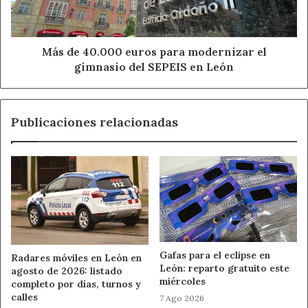
el
gimnasio
Eras de Renueva
del
SEPEIS
Más de 40.000 euros para modernizar el
Junta de Castilla y León
en
gimnasio del SEPEIS en León
León
licencia de obras León
Noticias de León
Polideportivo Eras
Publicaciones relacionadas
Gafas para el eclipse en
Radares móviles en León en
León: reparto gratuito este
agosto de 2026: listado
miércoles
completo por días, turnos y
calles
7 Ago 2026