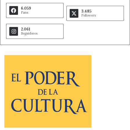
6.059
3.485
Fans
Followers
2.061
Seguidores