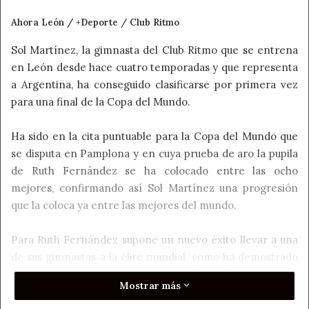
Ahora León / +Deporte / Club Ritmo
Sol Martínez, la gimnasta del Club Ritmo que se entrena
en León desde hace cuatro temporadas y que representa
a Argentina, ha conseguido clasificarse por primera vez
para una final de la Copa del Mundo.
Ha sido en la cita puntuable para la Copa del Mundo que
se disputa en Pamplona y en cuya prueba de aro la pupila
de Ruth Fernández se ha colocado entre las ocho
mejores, confirmando así Sol Martínez una progresión
que la coloca ya entre las mejores del mundo.
Para Ruth Fernández supone un nuevo éxito llevar a una
de sus gimnastas a la élite mundial, como ha demostrado
Sol Martínez en el Navarra Arena clasificándose octava,
Mostrar más
igualada con la séptima clasificada en una prueba
dominada por la búlgara Boryana Kaleyn, lo que le valdrá