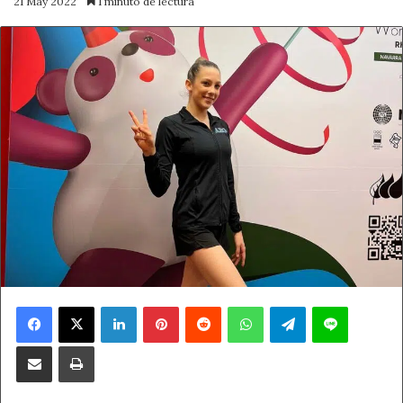
21 May 2022
1 minuto de lectura
Facebook
X
LinkedIn
Pinterest
Reddit
WhatsApp
Telegram
Line
Compartir por correo electrónico
Imprimir