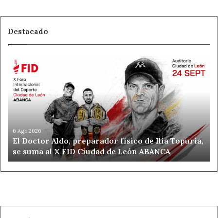
Destacado
El
Doctor
Aldo,
preparador
físico
de
Ilia
Topuria,
6 Ago 2026
El Doctor Aldo, preparador físico de Ilia Topuria,
se
se suma al X FID Ciudad de León ABANCA
suma
al
X
FID
Ciudad
de
León