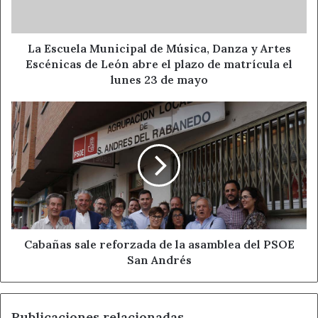
y
Artes
Escénicas
de
La Escuela Municipal de Música, Danza y Artes
León
Escénicas de León abre el plazo de matrícula el
abre
lunes 23 de mayo
el
plazo
Cabañas
de
sale
matrícula
reforzada
el
de
lunes
la
23
asamblea
de
del
mayo
PSOE
San
Andrés
Cabañas sale reforzada de la asamblea del PSOE
San Andrés
Publicaciones relacionadas