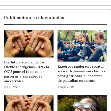
el
compañías asociadas al CEL le brindarán asesoramiento
Musac
gratuito en distintas cuestiones.
Publicaciones relacionadas
A lo largo de febrero, responsables de los empresarios
leoneses recorrerán la provincia para animar a los
estudiantes de una treintena de centros a presentar sus
propuestas, que deberán exponer frente al jurado el
próximo mayo, cuando se fallará el galardón.
Día Internacional de los
Ahora León
Expertos sugieren rescatar
Pueblos Indígenas 2026: la
series de animación clásicas
ONU pone el foco en las
Círculo de Empresarios Leoneses
para gestionar el consumo
parteras y sus saberes
de pantallas en verano
ancestrales
Emprendimiento
FP León
8 Ago 2026
9 Ago 2026
Fundación Castilla y León
Noticias de León