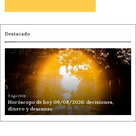
Destacado
Horóscopo
de
hoy
09/08/2026:
decisiones,
dinero
y
descanso
9 Ago 2026
Horóscopo de hoy 09/08/2026: decisiones,
dinero y descanso