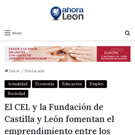
B
Menú
Inicio
/
Destacado
Actualidad
Economía
Educación
Empleo
Sociedad
El CEL y la Fundación de
Castilla y León fomentan el
emprendimiento entre los