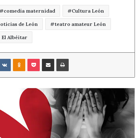
comedia maternidad
Cultura León
oticias de León
teatro amateur León
 El Albéitar
eddit
VKontakte
Odnoklassniki
Pocket
Compartir por correo electrónico
Imprimir