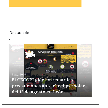
Destacado
El
CECOPI
pide
extremar
las
precauciones
9 Ago 2026
ante
El CECOPI pide extremar las
el
precauciones ante el eclipse solar
eclipse
del 12 de agosto en León
solar
del
12
de