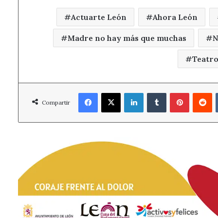
Actuarte León
Ahora León
Madre no hay más que muchas
N
Teatro
Facebook
X
LinkedIn
Tumblr
Pinterest
R
Compartir