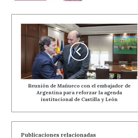
Reunión
de
Mañueco
con
el
embajador
de
Argentina
para
reforzar
Reunión de Mañueco con el embajador de
la
Argentina para reforzar la agenda
agenda
institucional de Castilla y León
institucional
de
Castilla
y
León
Publicaciones relacionadas