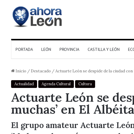
PORTADA
LEÓN
PROVINCIA
CASTILLA Y LEÓN
EC
Inicio
/
Destacado
/
Actuarte León se despide de la ciudad con
Actualidad
Agenda Cultural
Cultura
Actuarte León se des
muchas’ en El Albéit
El grupo amateur Actuarte León 