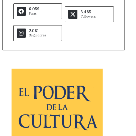
6.059
3.485
Fans
Followers
2.061
Seguidores