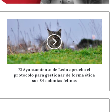
El
Ayuntamiento
de
León
aprueba
el
protocolo
para
gestionar
de
El Ayuntamiento de León aprueba el
forma
protocolo para gestionar de forma ética
ética
sus 84 colonias felinas
sus
84
colonias
felinas