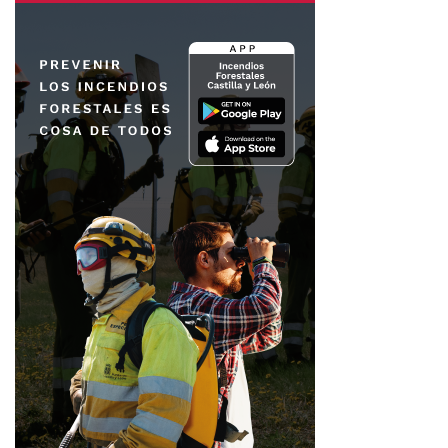
inició en
octubre de 2024
con la creación de su unidad
especializada en
Banca Privada Entidades No
Lucrativas e Impacto
.
Esta división presta servicios de gestión patrimonial a
instituciones religiosas, fundaciones y asociaciones
.
Se trata de entidades que requieren una gestión
prudente, estable y alineada con sus fines sociales.
Con la
plataforma de donaciones de ABANCA
, el banco
refuerza su papel como colaborador del tercer sector. La
entidad no solo ofrece una vía para captar fondos, sino
también servicios de asesoramiento inmobiliario, fiscal y
formación especializada.
El proyecto sitúa a ABANCA en una posición relevante
dentro del ámbito fundacional y asociativo. También
refuerza su apuesta por unir actividad financiera e