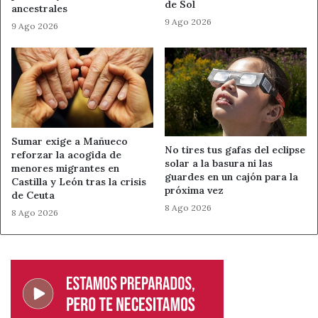
de Sol
ancestrales
Por ello, el objetivo del proyecto es ofrecer
más
9 Ago 2026
9 Ago 2026
facilidades y más seguridad
en el proceso de
donación.
También el coordinador de RSC y Sostenibilidad de
Afundación,
José Manuel Mourelo
, destacó que la
solución responde a la voluntad del banco de apoyar al
tercer sector. Según señaló, la herramienta facilitará
Sumar exige a Mañueco
No tires tus gafas del eclipse
reforzar la acogida de
recursos profesionales a las entidades sociales para que
solar a la basura ni las
menores migrantes en
puedan desarrollar su actividad.
guardes en un cajón para la
Castilla y León tras la crisis
próxima vez
de Ceuta
Afundación, la Obra Social de ABANCA, ha respaldado el
8 Ago 2026
8 Ago 2026
proyecto desde el inicio. Además, utilizará la nueva
plataforma para sus propios proyectos e iniciativas.
Una apuesta iniciada en 2024
Este lanzamiento consolida la estrategia que ABANCA