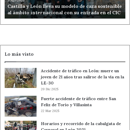
caza
9 Ago 2026
Castilla y León lleva su modelo de caza sostenible
sostenible
al ámbito internacional con su entrada en el CIC
al
ámbito
internacional
con
su
entrada
en
Lo más visto
el
CIC
Accidente de tráfico en León: muere un
joven de 21 años tras salirse de la vía en la
LE-30
20 Dic 2025
Fuerte accidente de tráfico entre San
Feliz de Torío y Villasinta
22 Mar 2025
Horarios y recorrido de la cabalgata de
Carnaval en León 2025