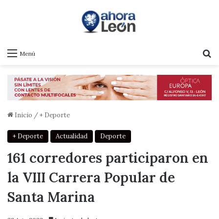
B
Menú
Inicio
/
+ Deporte
+ Deporte
Actualidad
Deporte
161 corredores participaron en
la VIII Carrera Popular de
Santa Marina