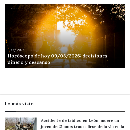
Horóscopo
de
hoy
09/08/2026:
decisiones,
dinero
y
descanso
9 Ago 2026
Horóscopo de hoy 09/08/2026: decisiones,
dinero y descanso
Lo más visto
Accidente de tráfico en León: muere un
joven de 21 años tras salirse de la vía en la