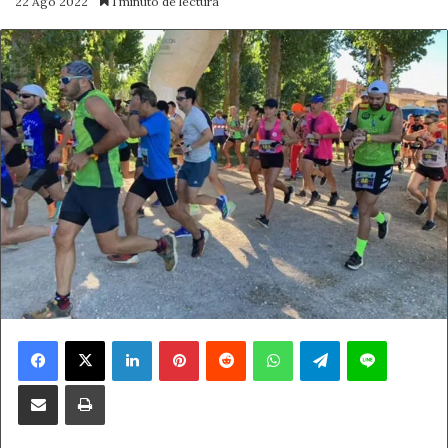
22 Ago 2022
1 minuto de lectura
Facebook
X
LinkedIn
Pinterest
Reddit
WhatsApp
Telegram
Line
Compartir por correo electrónico
Imprimir