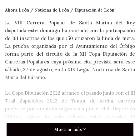
Ahora León / Noticias de León / Diputación de León
La VIII Carrera Popular de Santa Marina del Rey
disputada este domingo ha contado con la participación
de 161 inscritos de los que 150 cruzaron la línea de meta.
La prueba organizada por el Ayuntamiento del Órbigo
forma parte del circuito de la XII Copa Diputación de
Carreras Populares cuya próxima cita prevista será este
sábado, 27 de agosto, en la XIX Legua Nocturna de Santa
María del Páramo.
La Copa Diputación 2022 arrancó el pasado junio con el III
Trail Zapallobos 2022 de Temor de Arriba, carrera
pedestre por montaña organizada por el club Deportivo
Atlético Aguzo. En esta edición, están previstas 19
carreras organizadas por ayuntamientos, juntas vecinales
Mostrar más
o clubes deportivos con el apoyo de la institución
provincial, a celebrar hasta el 6 de noviembre. Entre las