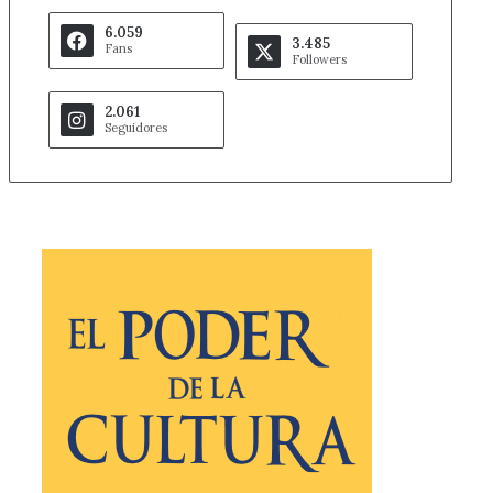
6.059
3.485
Fans
Followers
2.061
Seguidores