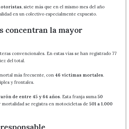
motoristas
, siete más que en el mismo mes del año
talidad en un colectivo especialmente expuesto.
es concentran la mayor
eteras convencionales. En estas vías se han registrado
77
iez del total.
e mortal más frecuente, con
46 víctimas mortales
.
ples y frontales.
varón de entre 45 y 64 años
. Esta franja suma
50
or mortalidad se registra en motocicletas de
501 a 1.000
n responsable