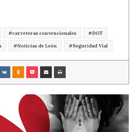
carreteras convencionales
DGT
s
Noticias de León
Seguridad Vial
eddit
VKontakte
Odnoklassniki
Pocket
Compartir por correo electrónico
Imprimir