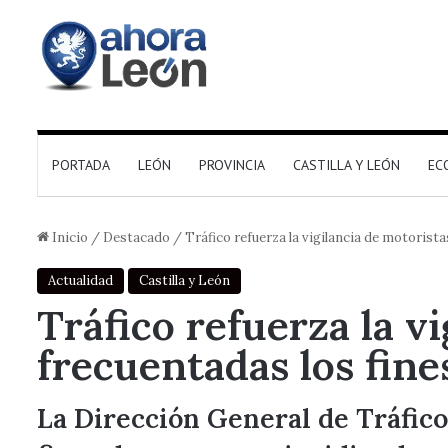
PORTADA
LEÓN
PROVINCIA
CASTILLA Y LEÓN
EC
Inicio
/
Destacado
/
Tráfico refuerza la vigilancia de motorist
Actualidad
Castilla y León
Tráfico refuerza la v
frecuentadas los fin
La Dirección General de Tráfico