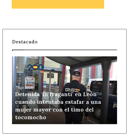
Destacado
Detenida
‘in
fraganti’
en
León
7 Ago 2026
cuando
Detenida ‘in fraganti’ en León
intentaba
cuando intentaba estafar a una
estafar
mujer mayor con el timo del
a
tocomocho
una
mujer
mayor
con