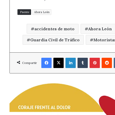
Fuente
Ahora León
accidentes de moto
Ahora León
Guardia Civil de Tráfico
Motorista
Facebook
X
LinkedIn
Tumblr
Pinterest
R
Compartir