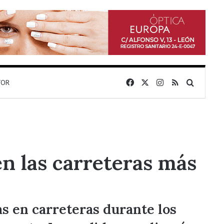
Facebook
X
Instagram
RSS
Buscar 
TOR
en las carreteras más
as en carreteras durante los