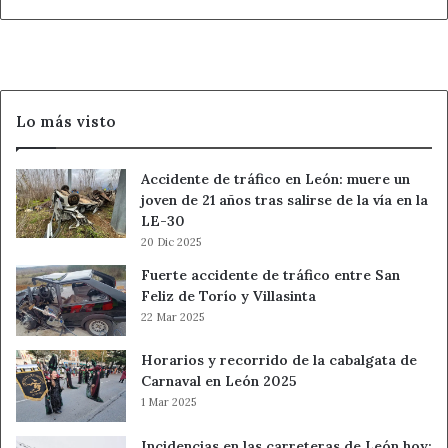
y
una
apuesta
por
la
Lo más visto
solidaridad
Accidente de tráfico en León: muere un
joven de 21 años tras salirse de la vía en la
LE-30
20 Dic 2025
Fuerte accidente de tráfico entre San
Feliz de Torío y Villasinta
22 Mar 2025
Horarios y recorrido de la cabalgata de
Carnaval en León 2025
1 Mar 2025
Incidencias en las carreteras de León hoy: