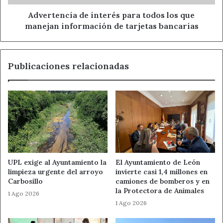
información
de
Advertencia de interés para todos los que
tarjetas
manejan información de tarjetas bancarias
bancarias
Publicaciones relacionadas
UPL exige al Ayuntamiento la
El Ayuntamiento de León
limpieza urgente del arroyo
invierte casi 1,4 millones en
Carbosillo
camiones de bomberos y en
la Protectora de Animales
1 Ago 2026
1 Ago 2026