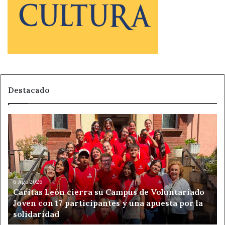
Destacado
Cáritas
León
cierra
su
Campus
de
Voluntariado
6 Ago 2026
Cáritas León cierra su Campus de Voluntariado
Joven
Joven con 17 participantes y una apuesta por la
con
solidaridad
17
participantes