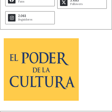
3.485
Fans
Followers
2.061
Seguidores