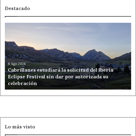
Destacado
Cabrillanes
estudiará
la
solicitud
del
Iberia
Eclipse
6 Ago 2026
Cabrillanes estudiará la solicitud del Iberia
Festival
Eclipse Festival sin dar por autorizada su
sin
celebración
dar
por
autorizada
su
celebración
Lo más visto