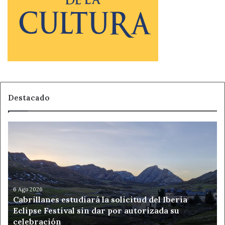
Destacado
Cabrillanes
estudiará
la
solicitud
del
Iberia
Eclipse
6 Ago 2026
Cabrillanes estudiará la solicitud del Iberia
Festival
Eclipse Festival sin dar por autorizada su
sin
celebración
dar