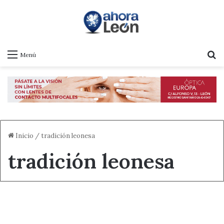
B
Menú
Inicio
/
tradición leonesa
tradición leonesa
Destacado