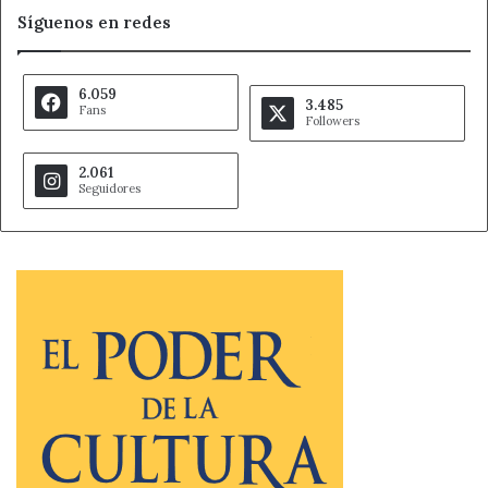
Síguenos en redes
6.059
3.485
Fans
Followers
2.061
Seguidores