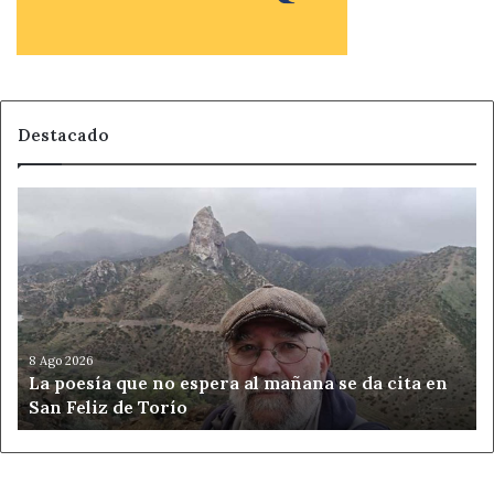
Destacado
La
poesía
que
no
espera
al
mañana
se
8 Ago 2026
La poesía que no espera al mañana se da cita en
da
San Feliz de Torío
cita
en
San
Feliz