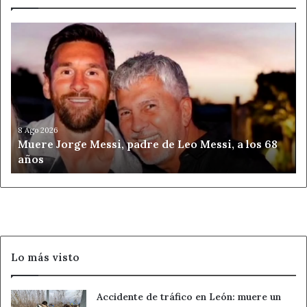
Muere
Jorge
Messi,
padre
de
Leo
Messi,
a
8 Ago 2026
Muere Jorge Messi, padre de Leo Messi, a los 68
los
años
68
años
Lo más visto
Accidente de tráfico en León: muere un