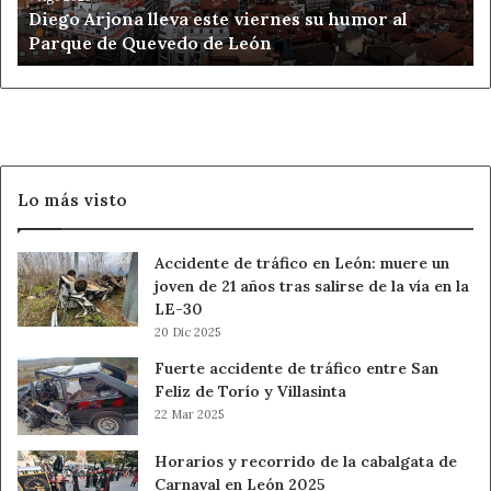
Diego Arjona lleva este viernes su humor al
Parque
Parque de Quevedo de León
de
Quevedo
de
León
Lo más visto
Accidente de tráfico en León: muere un
joven de 21 años tras salirse de la vía en la
LE-30
20 Dic 2025
Fuerte accidente de tráfico entre San
Feliz de Torío y Villasinta
22 Mar 2025
Horarios y recorrido de la cabalgata de
Carnaval en León 2025