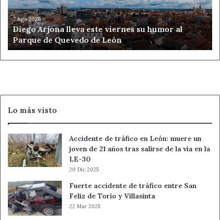
humor
al
7 Ago 2026
Diego Arjona lleva este viernes su humor al
Parque
Parque de Quevedo de León
de
Quevedo
de
León
Lo más visto
Accidente de tráfico en León: muere un
joven de 21 años tras salirse de la vía en la
LE-30
20 Dic 2025
Fuerte accidente de tráfico entre San
Feliz de Torío y Villasinta
22 Mar 2025