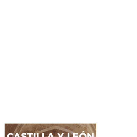
La Junta pide unión para
hacer frente a las tareas de
prevención y control del
topillo
24 Ene 2024
0