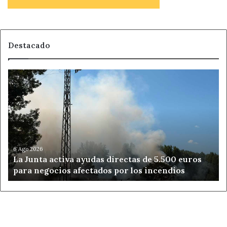
Destacado
La
Junta
activa
ayudas
directas
de
5.500
euros
6 Ago 2026
La Junta activa ayudas directas de 5.500 euros
para
para negocios afectados por los incendios
negocios
afectados
por
los
incendios