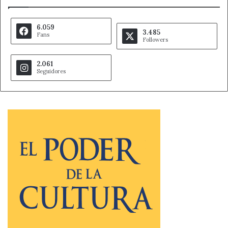
6.059
3.485
Fans
Followers
2.061
Seguidores