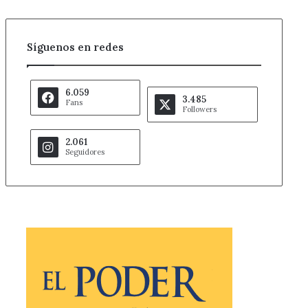
Síguenos en redes
6.059
3.485
Fans
Followers
2.061
Seguidores