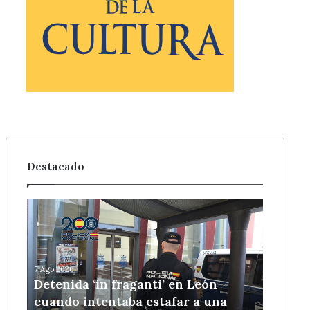
Destacado
Detenida
‘in
fraganti’
en
León
7 Ago 2026
cuando
Detenida ‘in fraganti’ en León
intentaba
cuando intentaba estafar a una
estafar