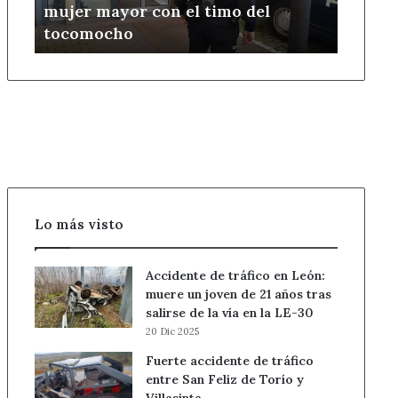
mujer mayor con el timo del
a
tocomocho
una
mujer
mayor
con
el
timo
del
tocomocho
Lo más visto
Accidente de tráfico en León:
muere un joven de 21 años tras
salirse de la vía en la LE-30
20 Dic 2025
Fuerte accidente de tráfico
entre San Feliz de Torío y