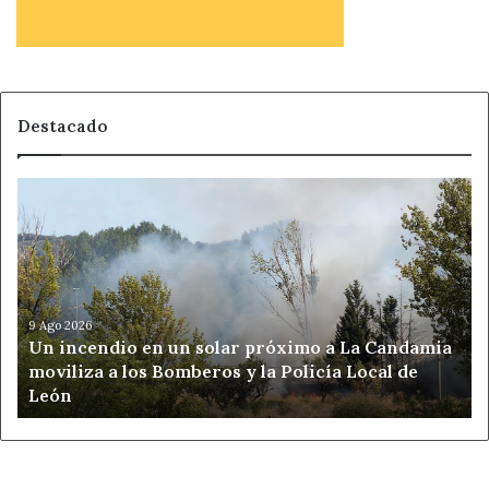
Destacado
Un
incendio
en
un
solar
próximo
a
9 Ago 2026
Un incendio en un solar próximo a La Candamia
La
moviliza a los Bomberos y la Policía Local de
Candamia
León
moviliza
a
los
Bomberos
y