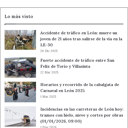
la
Policía
Lo más visto
Local
de
León
Accidente de tráfico en León: muere un
joven de 21 años tras salirse de la vía en la
LE-30
20 Dic 2025
Fuerte accidente de tráfico entre San
Feliz de Torío y Villasinta
22 Mar 2025
Horarios y recorrido de la cabalgata de
Carnaval en León 2025
1 Mar 2025
Incidencias en las carreteras de León hoy:
tramos con hielo, nieve y cortes por obras
(01/01/2026, 09:00)
1 Ene 2026