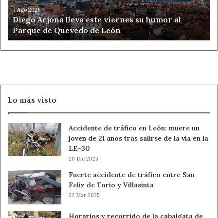
al
7 Ago 2026
Diego Arjona lleva este viernes su humor al
Parque
Parque de Quevedo de León
de
Quevedo
de
León
Lo más visto
Accidente de tráfico en León: muere un
joven de 21 años tras salirse de la vía en la
LE-30
20 Dic 2025
Fuerte accidente de tráfico entre San
Feliz de Torío y Villasinta
22 Mar 2025
Horarios y recorrido de la cabalgata de