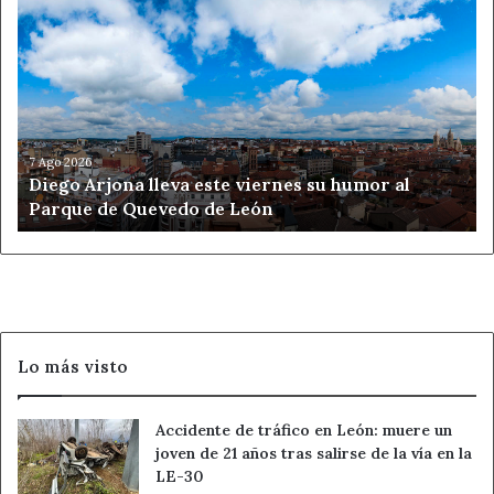
Arjona
lleva
este
viernes
su
humor
al
7 Ago 2026
Diego Arjona lleva este viernes su humor al
Parque
Parque de Quevedo de León
de
Quevedo
de
León
Lo más visto
Accidente de tráfico en León: muere un
joven de 21 años tras salirse de la vía en la
LE-30