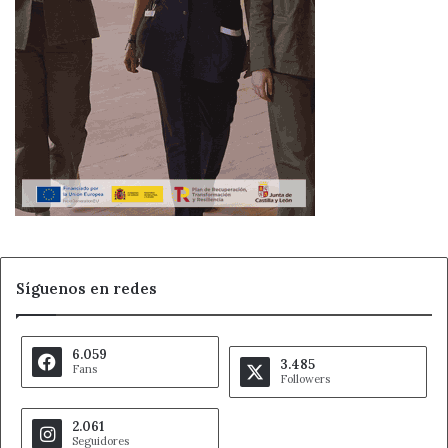
Síguenos en redes
6.059
3.485
Fans
Followers
2.061
Seguidores