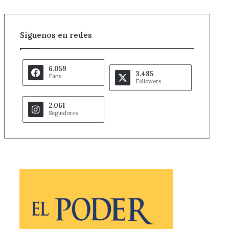
Síguenos en redes
6.059
3.485
Fans
Followers
2.061
Seguidores