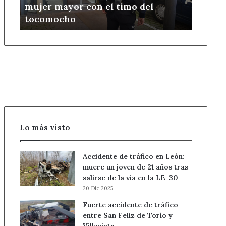
mujer mayor con el timo del
a
tocomocho
una
mujer
mayor
con
el
timo
del
tocomocho
Lo más visto
Accidente de tráfico en León:
muere un joven de 21 años tras
salirse de la vía en la LE-30
20 Dic 2025
Fuerte accidente de tráfico
entre San Feliz de Torío y