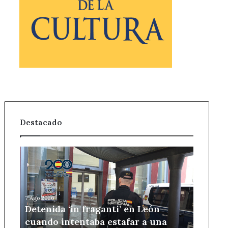
Destacado
Detenida
‘in
fraganti’
en
León
7 Ago 2026
cuando
Detenida ‘in fraganti’ en León
intentaba
cuando intentaba estafar a una
estafar