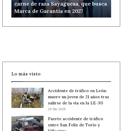
carne de raza Sayaguesa, que busca
Sayaguesa,
Marca de Garantía en 2027
que
busca
Marca
de
Garantía
en
2027
Lo más visto
Accidente de tráfico en León:
muere un joven de 21 años tras
salirse de la vía en la LE-30
20 Dic 2025
Fuerte accidente de tráfico
entre San Feliz de Torío y