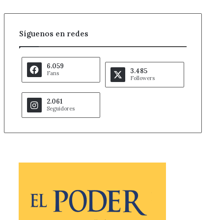
Síguenos en redes
6.059
3.485
Fans
Followers
2.061
Seguidores