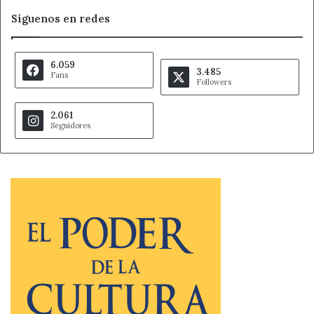
Síguenos en redes
6.059
3.485
Fans
Followers
2.061
Seguidores