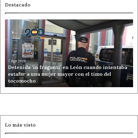
Destacado
Detenida
‘in
fraganti’
en
León
cuando
intentaba
7 Ago 2026
Detenida ‘in fraganti’ en León cuando intentaba
estafar
estafar a una mujer mayor con el timo del
a
tocomocho
una
mujer
mayor
con
el
timo
del
Lo más visto
tocomocho