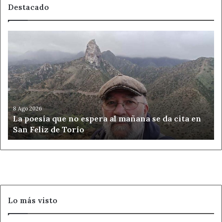
Destacado
La
poesía
que
no
espera
al
mañana
se
8 Ago 2026
La poesía que no espera al mañana se da cita en
da
San Feliz de Torío
cita
en
San
Feliz
de
Torío
Lo más visto