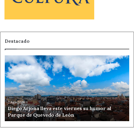
Destacado
Diego
Arjona
lleva
este
viernes
su
humor
al
7 Ago 2026
Diego Arjona lleva este viernes su humor al
Parque
Parque de Quevedo de León
de
Quevedo
de
León