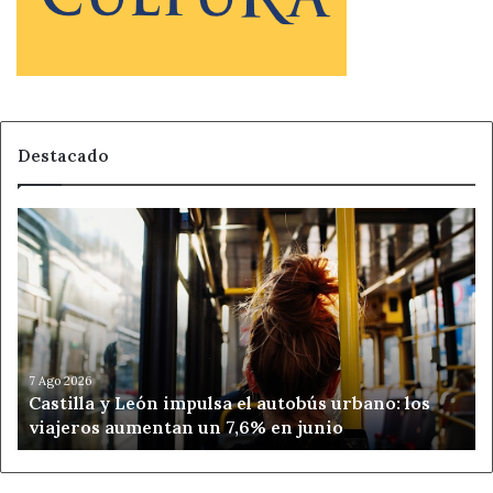
Destacado
Castilla
y
León
impulsa
el
autobús
urbano:
los
7 Ago 2026
Castilla y León impulsa el autobús urbano: los
viajeros
viajeros aumentan un 7,6% en junio
aumentan
un
7,6%