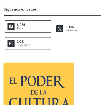
Síguenos en redes
6.059
3.485
Fans
Followers
2.061
Seguidores