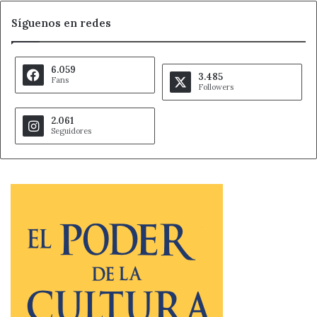
Síguenos en redes
6.059
3.485
Fans
Followers
2.061
Seguidores