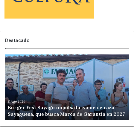
Destacado
Burger
Fest
Sayago
impulsa
la
carne
de
raza
8 Ago 2026
Burger Fest Sayago impulsa la carne de raza
Sayaguesa,
Sayaguesa, que busca Marca de Garantía en 2027
que
busca
Marca
de