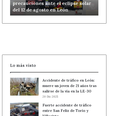
precauciones ante el eclipse solar
eclipse
del 12 de agosto en León
solar
del
12
de
agosto
en
León
Lo más visto
Accidente de tráfico en León:
muere un joven de 21 años tras
salirse de la vía en la LE-30
20 Dic 2025
Fuerte accidente de tráfico
entre San Feliz de Torío y