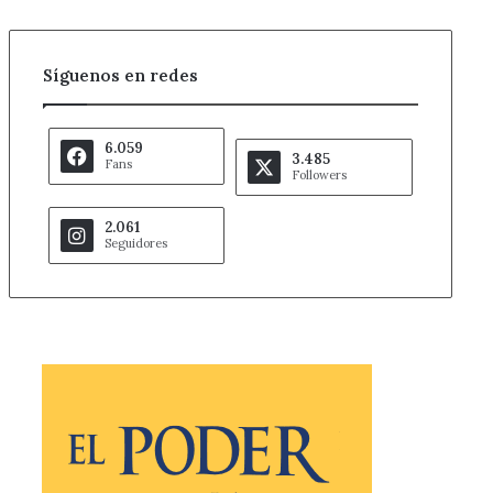
Síguenos en redes
6.059
3.485
Fans
Followers
2.061
Seguidores