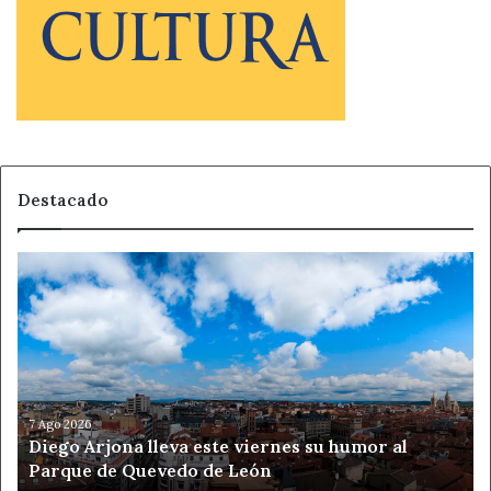
Destacado
Diego
Arjona
lleva
este
viernes
su
humor
al
7 Ago 2026
Diego Arjona lleva este viernes su humor al
Parque
Parque de Quevedo de León
de