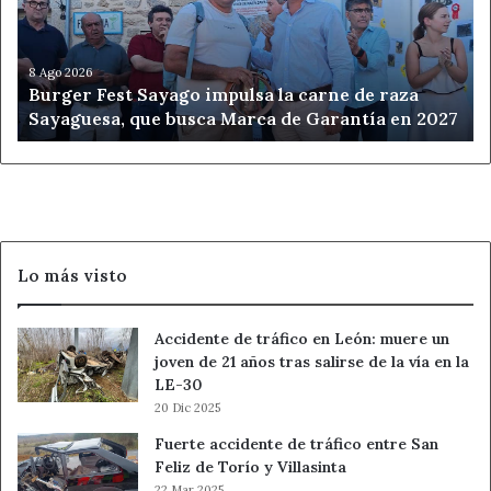
la
carne
de
raza
8 Ago 2026
Burger Fest Sayago impulsa la carne de raza
Sayaguesa,
Sayaguesa, que busca Marca de Garantía en 2027
que
busca
Marca
de
Garantía
en
2027
Lo más visto
Accidente de tráfico en León: muere un
joven de 21 años tras salirse de la vía en la
LE-30
20 Dic 2025
Fuerte accidente de tráfico entre San
Feliz de Torío y Villasinta
22 Mar 2025