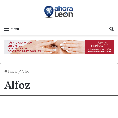
B
Menú
Inicio
/
Alfoz
Alfoz
Actualidad