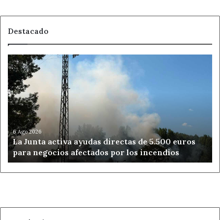
Destacado
La
Junta
activa
ayudas
directas
de
5.500
euros
6 Ago 2026
La Junta activa ayudas directas de 5.500 euros
para
para negocios afectados por los incendios
negocios
afectados
por
los
incendios