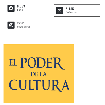
6.059
3.485
Fans
Followers
2.061
Seguidores