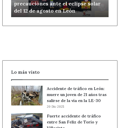
precauciones ante el eclipse solar
eclipse
del 12 de agosto en León
solar
del
12
de
agosto
en
León
Lo más visto
Accidente de tráfico en León:
muere un joven de 21 años tras
salirse de la vía en la LE-30
20 Dic 2025
Fuerte accidente de tráfico
entre San Feliz de Torío y