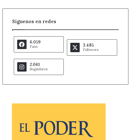
Síguenos en redes
6.059
3.485
Fans
Followers
2.061
Seguidores