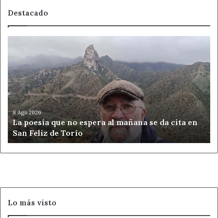
Destacado
La
poesía
que
no
espera
al
mañana
se
8 Ago 2026
La poesía que no espera al mañana se da cita en
da
San Feliz de Torío
cita
en
San
Feliz
de
Torío
Lo más visto