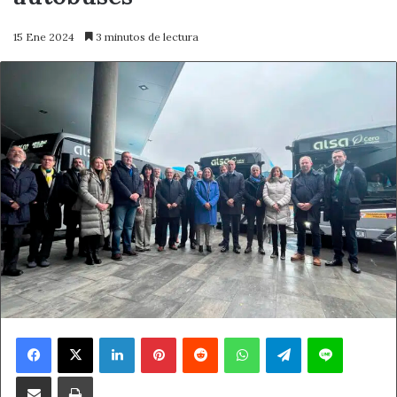
15 Ene 2024
3 minutos de lectura
Facebook
X
LinkedIn
Pinterest
Reddit
WhatsApp
Telegram
Line
Compartir por correo electrónico
Imprimir