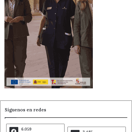
hasta el 100 % en el caso de un Bono Rural del Transporte
a la Demanda cuyo uso ha crecido un 35,3 % hasta superar
los 229.000 bonos durante 2023, 14.500 en León”, ha
recordado la consejera. En el caso de León, el servicio
metropolitano ofrece tarifas que suponen un 33 % de
ahorro de media para los usuarios y que, ahora, al igual
que sucedió durante el pasado ejercicio, también cuentan
con el descuento del 50 % a mayores que la
Administración autonómica también aplica.
Ahora León
Alsa
Autobuses en León
Junta de Castilla y León
Síguenos en redes
Noticias de León
6.059