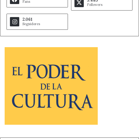
3.485
Fans
Followers
2.061
Seguidores