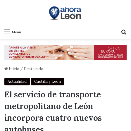
B
Menú
Inicio
/
Destacado
Actualidad
Castilla y León
El servicio de transporte
metropolitano de León
incorpora cuatro nuevos
autobuses