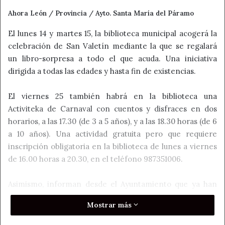
Ahora León / Provincia / Ayto. Santa María del Páramo
El lunes 14 y martes 15, la biblioteca municipal acogerá la
celebración de San Valetín mediante la que se regalará
un libro-sorpresa a todo el que acuda. Una iniciativa
dirigida a todas las edades y hasta fin de existencias.
El viernes 25 también habrá en la biblioteca una
Activiteka de Carnaval con cuentos y disfraces en dos
horarios, a las 17.30 (de 3 a 5 años), y a las 18.30 horas (de 6
a 10 años). Una actividad gratuita pero que requiere
inscripción obligatoria en la biblioteca de lunes a viernes
de 16.00 horas a 20.30, en el teléfono 987351006.
Asimismo, informan desde el Ayuntamiento que ya han
comenzado los talleres provinciales de Magia, Teatro y
Mostrar más
Circo, y tienen lugar los miércoles a las 18 horas en el
Centro Cívico. Están dirigidos a los nacidos entre 2010 y