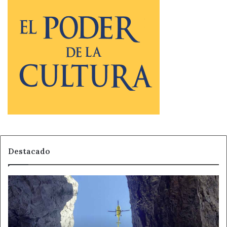
Destacado
La
niebla
complica
el
rescate