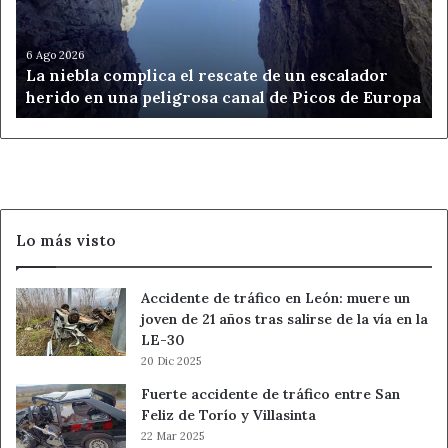
de
un
escalador
6 Ago 2026
La niebla complica el rescate de un escalador
herido
herido en una peligrosa canal de Picos de Europa
en
una
peligrosa
canal
de
Picos
de
Lo más visto
Europa
Accidente de tráfico en León: muere un
joven de 21 años tras salirse de la vía en la
LE-30
20 Dic 2025
Fuerte accidente de tráfico entre San
Feliz de Torío y Villasinta
22 Mar 2025