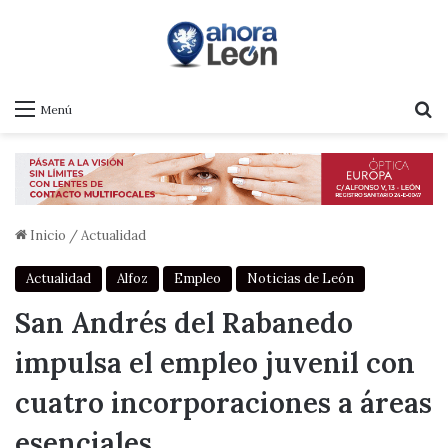
B
Menú
Inicio
/
Actualidad
Actualidad
Alfoz
Empleo
Noticias de León
San Andrés del Rabanedo
impulsa el empleo juvenil con
cuatro incorporaciones a áreas
esenciales