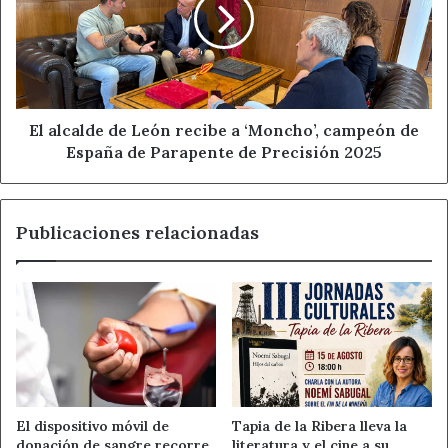
León
plantilla municipal.
recibe
a
‘Moncho’,
Ahora León
Empleo
campeón
de
Noticias de León
España
El alcalde de León recibe a ‘Moncho’, campeón de
de
España de Parapente de Precisión 2025
San Andrés del Rabanedo
Parapente
de
Precisión
Publicaciones relacionadas
2025
El dispositivo móvil de
Tapia de la Ribera lleva la
donación de sangre recorre
literatura y el cine a su