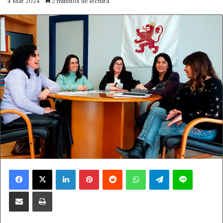
4 Mar 2024
2 minutos de lectura
Facebook
X
LinkedIn
Pinterest
Reddit
WhatsApp
Telegram
Line
Compartir por correo electrónico
Imprimir