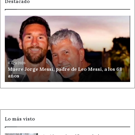
Destacado
Muere
Jorge
Messi,
padre
de
Leo
Messi,
a
8 Ago 2026
Muere Jorge Messi, padre de Leo Messi, a los 68
los
años
68
años
Lo más visto