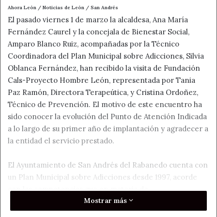
Ahora León / Noticias de León / San Andrés
El pasado viernes 1 de marzo la alcaldesa, Ana María
Fernández Caurel y la concejala de Bienestar Social,
Amparo Blanco Ruiz, acompañadas por la Técnico
Coordinadora del Plan Municipal sobre Adicciones, Silvia
Oblanca Fernández, han recibido la visita de Fundación
Cals-Proyecto Hombre León, representada por Tania
Paz Ramón, Directora Terapeútica, y Cristina Ordoñez,
Técnico de Prevención. El motivo de este encuentro ha
sido conocer la evolución del Punto de Atención Indicada
a lo largo de su primer año de implantación y agradecer a
la entidad el servicio prestado.
El Ayuntamiento de San Andrés del Rabanedo cuenta con
un Plan Municipal sobre Adicciones desde 1997, acorde
con las competencias que en materia de
Mostrar más
drogodependencias le son otorgadas por la Ley 3/1994
de 29 de marzo, modificada por la Ley 3/2007 de 7 de