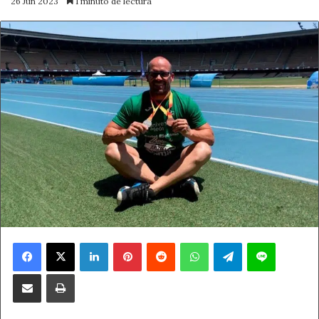
26 Jun 2023
1 minuto de lectura
Facebook
X
LinkedIn
Pinterest
Reddit
WhatsApp
Telegram
Line
Compartir por correo electrónico
Imprimir