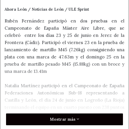
Ahora León / Noticias de León / ULE Sprint
Rubén Fernández participó en dos pruebas en el
Campeonato de España Máster Aire Libre, que se
celebró entre los días 23 y 25 de junio en Jerez de la
Frontera (Cádiz). Participó el viernes 23 en la prueba de
lanzamiento de martillo M45 (7.26kg) consiguiendo una
plata con una marca de 47.63m y el domingo 25 en la
prueba de martillo pesado M45 (15.88kg) con un broce y
una marca de 13.41m
Natalia Martínez participó en el Campeonato de España
Federaciones Autonómicas Sub-18 representando a
Castilla y León, el día 24 de junio en Logroño (La Rioja)
terminando el equipo en un cuarto puesto con 238 puntos
por detrás de Cataluña primera con 305 puntos, segunda
Mostrar más
Andalucía 276.5 puntos y tercera Comunidad Valenciana
261.5 puntos, a nivel individual participó en 100m con una