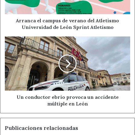
Atletismo
Universidad
de
León
Arranca el campus de verano del Atletismo
Sprint
Universidad de León Sprint Atletismo
Atletismo
Un
conductor
ebrio
provoca
un
accidente
múltiple
en
León
Un conductor ebrio provoca un accidente
múltiple en León
Publicaciones relacionadas