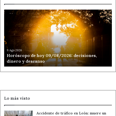
Horóscopo
de
hoy
09/08/2026:
decisiones,
dinero
y
descanso
9 Ago 2026
Horóscopo de hoy 09/08/2026: decisiones,
dinero y descanso
Lo más visto
Accidente de tráfico en León: muere un