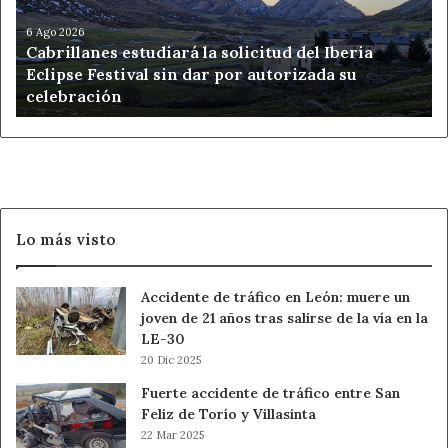
Iberia
Eclipse
6 Ago 2026
Cabrillanes estudiará la solicitud del Iberia
Festival
Eclipse Festival sin dar por autorizada su
sin
celebración
dar
por
autorizada
su
celebración
Lo más visto
Accidente de tráfico en León: muere un
joven de 21 años tras salirse de la vía en la
LE-30
20 Dic 2025
Fuerte accidente de tráfico entre San
Feliz de Torío y Villasinta
22 Mar 2025