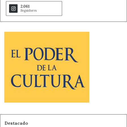
embolsamientos.
2.061
Seguidores
En estos momentos la red viaria de titularidad estatal
está en su mayoría en situación blanca y verde (circular
con precaución), salvo algunas vías de León, donde el
tráfico sigue cerrado a pesados, y el puerto de San Glorio,
que permanece cerrado por riesgo de aludes de nieve.
Todo el operativo ha estado activo en las últimas jornadas
trabajando de forma continuada, con 450 máquinas
quitanieves y cerca de 3.000 personas trabajando en el
operativo invernal.
Ante el nuevo escenario, la delegada del Gobierno insiste
en extremar la precaución por riesgo de deshielo y, en
especial, de aludes. En este sentido, hace un llamamiento
a la ciudadanía para evitar conductas de riesgo.
Destacado