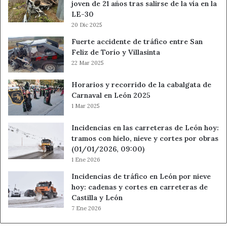
Demarcaciones de Carreteras que operan en la
joven de 21 años tras salirse de la vía en la
comunidad, Guardia Civil, Policía Nacional, la UME, así
LE-30
20 Dic 2025
como Carreteras de la Junta de Castilla y León.
Fuerte accidente de tráfico entre San
La colaboración y coordinación se extiende en todas las
Feliz de Torío y Villasinta
22 Mar 2025
provincias, con el trabajo conjunto de las Delegaciones
Territoriales de la Junta, las Subdelegaciones del
Horarios y recorrido de la cabalgata de
Gobierno y la relación de estas con las Diputaciones
Carnaval en León 2025
Provinciales, Mancomunidades y municipios respectivos,
1 Mar 2025
en una trabajo conjunto, todos a una, a favor de la
seguridad, prevención y atención a la ciudadanía ante
Incidencias en las carreteras de León hoy:
tramos con hielo, nieve y cortes por obras
estos fenómenos.
(01/01/2026, 09:00)
1 Ene 2026
FASES DEL PROTOCOLO
Incidencias de tráfico en León por nieve
hoy: cadenas y cortes en carreteras de
De acuerdo con el Protocolo de la Delegación del
Castilla y León
Gobierno en Castilla y León para la ‘Coordinación de
7 Ene 2026
actuaciones de los órganos de la Administración General
del Estado ante nevadas y otras situaciones