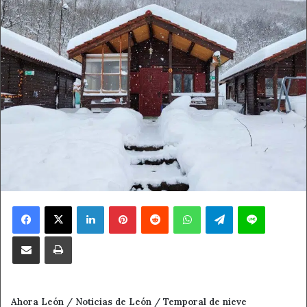
Facebook
X
LinkedIn
Pinterest
Reddit
WhatsApp
Telegram
Line
Compartir por correo electrónico
Imprimir
Ahora León / Noticias de León / Temporal de nieve