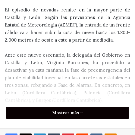
El episodio de nevadas remite en la mayor parte de
Castilla y León. Según las previsiones de la Agencia
Estatal de Meteorología (AEMET), la entrada de un frente
cálido va a hacer subir la cota de nieve hasta los 1.800-
2.000 metros de oeste a este a partir de mediodía.
Ante este nuevo escenario, la delegada del Gobierno en
Castilla y León, Virginia Barcones, ha procedido a
desactivar ya esta mañana la fase de preemergencia del
plan de viabilidad invernal en las carreteras estatales en
tres zonas, rebajando a Fase de Alarma. En concreto, en
León (Cordillera Cantábrica), Palencia (Cordillera
Cantábrica), y Burgos (Cordillera Cantábrica).
Mostrar más
Además, a las 12.00 horas se va a desactivar la fase de
alerta en la zonas de León (Cordillera Cantábrica),
Palencia (Cordillera Cantábrica), Burgos (Cordillera
Facebook
X
LinkedIn
Tumblr
Pinterest
Reddit
VKontakte
Odnoklass