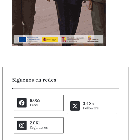
Síguenos en redes
6.059
3.485
Fans
Followers
2.061
Seguidores