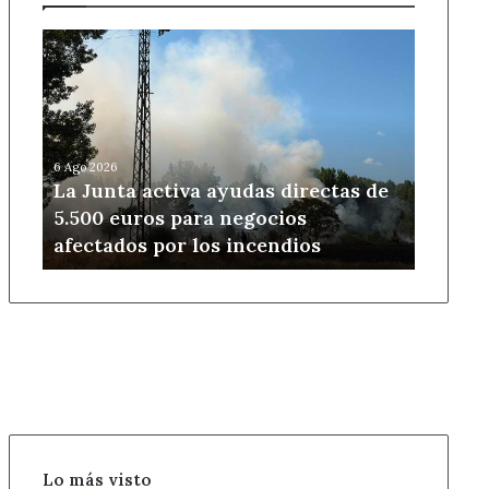
La
Junta
activa
ayudas
directas
de
6 Ago 2026
5.500
La Junta activa ayudas directas de
euros
5.500 euros para negocios
para
afectados por los incendios
negocios
afectados
por
los
incendios
Lo más visto