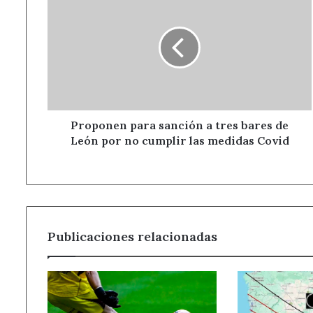
para
sanción
a
tres
bares
de
León
por
no
Proponen para sanción a tres bares de
cumplir
León por no cumplir las medidas Covid
las
medidas
Covid
Publicaciones relacionadas