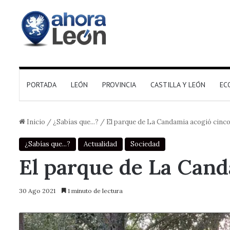
PORTADA
LEÓN
PROVINCIA
CASTILLA Y LEÓN
EC
Inicio
/
¿Sabías que...?
/
El parque de La Candamia acogió cinco
¿Sabías que...?
Actualidad
Sociedad
El parque de La Cand
30 Ago 2021
1 minuto de lectura