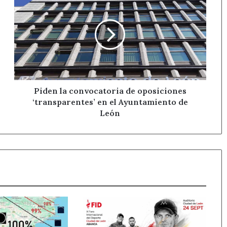
la
convocatoria
de
oposiciones
‘transparentes’
en
el
Ayuntamiento
de
Piden la convocatoria de oposiciones
León
‘transparentes’ en el Ayuntamiento de
León