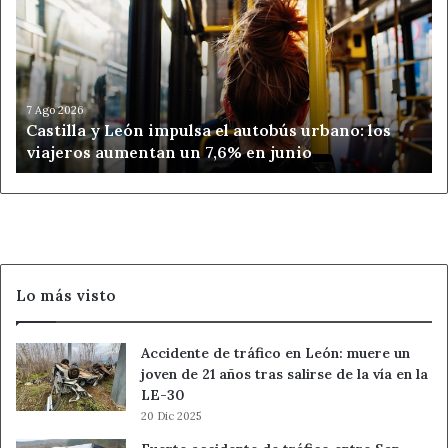
León
impulsa
el
autobús
urbano:
los
7 Ago 2026
Castilla y León impulsa el autobús urbano: los
viajeros
viajeros aumentan un 7,6% en junio
aumentan
un
7,6%
en
junio
Lo más visto
Accidente de tráfico en León: muere un
joven de 21 años tras salirse de la vía en la
LE-30
20 Dic 2025