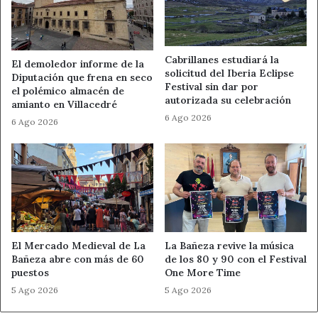
Páramo aportará
425.000 euros
, procedentes de una
subvención de la Diputación de León
destinada a
sufragar parte de los gastos de urbanización. Este apoyo
económico resulta clave para
impulsar nuevas parcelas
Cabrillanes estudiará la
El demoledor informe de la
solicitud del Iberia Eclipse
urbanas en Santa María del Páramo
sin comprometer
Diputación que frena en seco
Festival sin dar por
el polémico almacén de
la estabilidad financiera municipal.
autorizada su celebración
amianto en Villacedré
6 Ago 2026
6 Ago 2026
Salida al mercado de las 52 parcelas
residenciales
Una vez concluido el proceso de urbanización, las
52
parcelas
creadas en el sector U1
“La Barrera”
saldrán al
mercado. La adjudicación de los terrenos se realizará
mediante
procedimiento de contratación pública
,
El Mercado Medieval de La
La Bañeza revive la música
que el Ayuntamiento está ultimando con el objetivo de
Bañeza abre con más de 60
de los 80 y 90 con el Festival
garantizar la transparencia
y facilitar que los futuros
puestos
One More Time
compradores accedan a
parcelas listas para construir
.
5 Ago 2026
5 Ago 2026