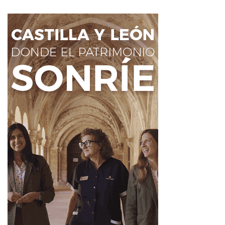
De esta manera, el proyecto no solo genera
nuevo suelo
urbano
, sino que refuerza la apuesta de la localidad por
un
crecimiento ordenado y sostenible
. Tal y como
subrayó la regidora,
“este proyecto no solo genera
suelo urbano, sino que consolida la apuesta de Santa
María del Páramo por un modelo de municipio
moderno, sostenible y con servicios públicos de
calidad. Queremos que cada familia pueda
desarrollar su proyecto de vida aquí”
.
Lucha contra la despoblación y
apuesta por el medio rural
Con esta actuación, el Ayuntamiento de Santa María del
Páramo mantiene su línea de trabajo centrada en la
mejora de infraestructuras
, la
creación de
oportunidades de vivienda
y el
fortalecimiento de
los servicios públicos
. Además, el consistorio reivindica