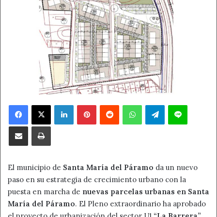
Facebook
X
LinkedIn
Pinterest
Reddit
WhatsApp
Telegram
Line
Compartir por correo electrónico
Imprimir
El municipio de
Santa María del Páramo
da un nuevo
paso en su estrategia de crecimiento urbano con la
puesta en marcha de
nuevas parcelas urbanas en Santa
María del Páramo
. El Pleno extraordinario ha aprobado
el proyecto de urbanización del sector U1
“La Barrera”
,