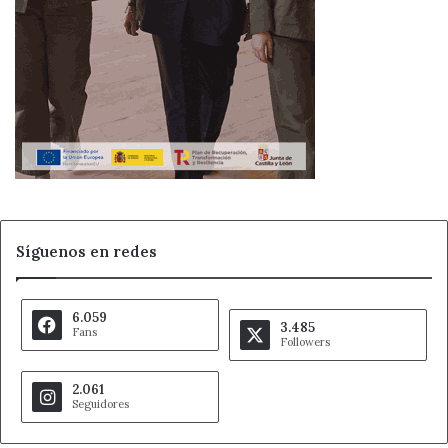
el papel de los
municipios rurales como espacios con
futuro y calidad de vida
.
El impulso de
nuevas parcelas urbanas en Santa María
del Páramo
se enmarca, por tanto, en una estrategia
más amplia para
frenar la despoblación
, atraer nuevos
vecinos y
consolidar un modelo de desarrollo
equilibrado
en la comarca. La urbanización del sector
“La Barrera”
se perfila como una herramienta clave para
que el municipio siga creciendo y ofreciendo
vivienda
Síguenos en redes
asequible y dotada de servicios
en un entorno rural.
Fuente
Ahora León
6.059
3.485
Fans
Followers
acceso a la vivienda Santa María del Páramo
2.061
Seguidores
Ahora León
municipios rurales León