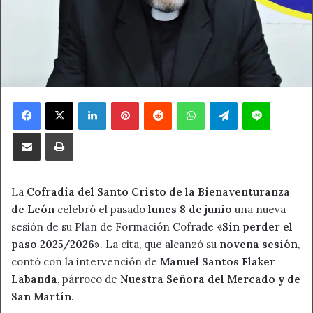
Facebook
X
LinkedIn
Pinterest
Reddit
WhatsApp
Telegram
Line
Compartir por correo electrónico
Imprimir
La
Cofradía del Santo Cristo de la Bienaventuranza
de León
celebró el pasado
lunes 8 de junio
una nueva
sesión de su Plan de Formación Cofrade
«Sin perder el
paso 2025/2026»
. La cita, que alcanzó su
novena sesión
,
contó con la intervención de
Manuel Santos Flaker
Labanda
, párroco de
Nuestra Señora del Mercado y de
San Martín
.