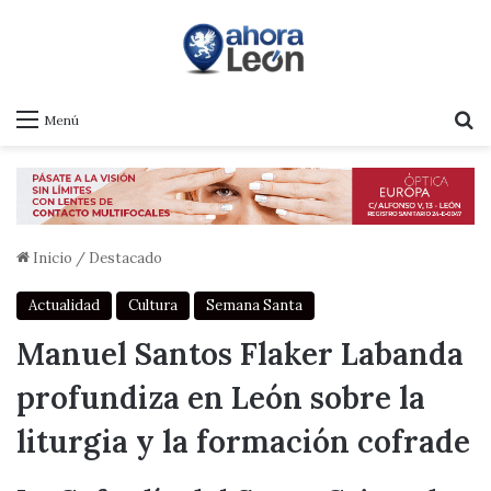
B
Menú
Inicio
/
Destacado
Actualidad
Cultura
Semana Santa
Manuel Santos Flaker Labanda
profundiza en León sobre la
liturgia y la formación cofrade