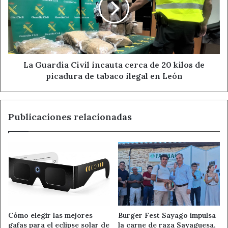
cerca
Con esta nueva cita, la Cofradía del Santo Cristo de la
de
Bienaventuranza continúa su apuesta por la
formación
20
cofrade en León
, un camino que busca unir tradición,
kilos
de
liturgia, comunidad y compromiso cristiano.
picadura
La Guardia Civil incauta cerca de 20 kilos de
de
picadura de tabaco ilegal en León
Fuente
Ahora León
tabaco
ilegal
en
Ahora León
Cofradía de León
Publicaciones relacionadas
León
formación cofrade
liturgia
Manuel Santos Flaker Labanda
Noticias de León
piedad popular
Santo Cristo de la Bienaventuranza
Cómo elegir las mejores
Burger Fest Sayago impulsa
gafas para el eclipse solar de
la carne de raza Sayaguesa,