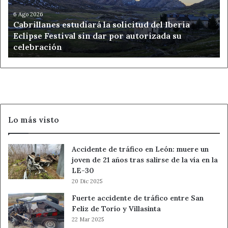
Iberia
Eclipse
6 Ago 2026
Cabrillanes estudiará la solicitud del Iberia
Festival
Eclipse Festival sin dar por autorizada su
sin
celebración
dar
por
autorizada
su
celebración
Lo más visto
Accidente de tráfico en León: muere un
joven de 21 años tras salirse de la vía en la
LE-30
20 Dic 2025
Fuerte accidente de tráfico entre San
Feliz de Torío y Villasinta
22 Mar 2025