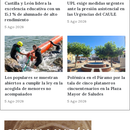
Castilla y León lidera la
UPL exige medidas urgentes
excelencia educativa con un
ante la presión asistencial en
15,1 % de alumnado de alto
las Urgencias del CAULE
Ahora León
Maristas San José
rendimiento
5 Ago 2026
5 Ago 2026
Noticias de León
Los populares se muestran
Polémica en el Páramo por la
abiertos a cumplir la ley en la
tala de cinco plataneros
acogida de menores no
cincuentenarios en la Plaza
acompañados
Mayor de Saludes
5 Ago 2026
5 Ago 2026