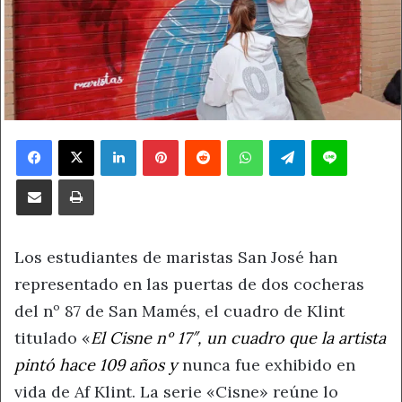
Facebook
X
LinkedIn
Pinterest
Reddit
WhatsApp
Telegram
Line
Compartir por correo electrónico
Imprimir
Los estudiantes de maristas San José han
representado en las puertas de dos cocheras
del nº 87 de San Mamés, el cuadro de Klint
titulado «
El Cisne nº 17″, un cuadro que la artista
pintó hace 109 años y
nunca fue exhibido en
vida de Af Klint. La serie «Cisne» reúne lo