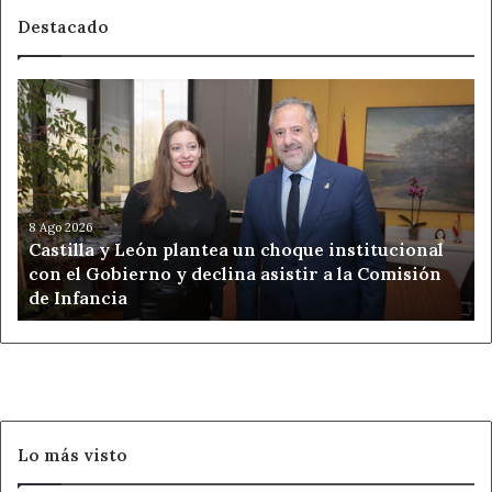
Destacado
Castilla
y
León
plantea
un
choque
institucional
8 Ago 2026
Castilla y León plantea un choque institucional
con
con el Gobierno y declina asistir a la Comisión
el
de Infancia
Gobierno
y
declina
asistir
a
la
Comisión
Lo más visto
de
Infancia