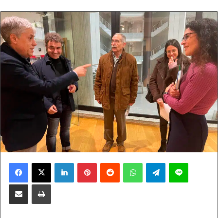
Facebook
X
LinkedIn
Pinterest
Reddit
WhatsApp
Telegram
Line
Compartir por correo electrónico
Imprimir