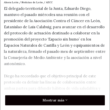
Ahora León / Noticias de León / AECC
El delegado territorial de la Junta, Eduardo Diego,
mantuvo el pasado miércoles una reunión con el
presidente de la Asociación Contra el Cáncer en León,
Estanislao de Luis Calabuig, para avanzar en el desarrollo
del protocolo de actuación destinado a colaborar en la
promoción del proyecto ‘Espacio sin humo’ en los
Espacios Naturales de Castilla y León y equipamientos de
la naturaleza, firmado el pasado mes de septiembre entre
la Consejería de Medio Ambiente y la asociación a nivel
autonómico.
Diego ha recordado que el objetivo principal de este
protocolo es definir las líneas de colaboración entre
ambas partes para difundir hábitos de vida saludables y
promover la creación de ambientes libres de humo
Mostrar más
nocivo del tabaco, tanto tradicional como electrónico, en
espacios públicos y colectivos de la provincia de León y