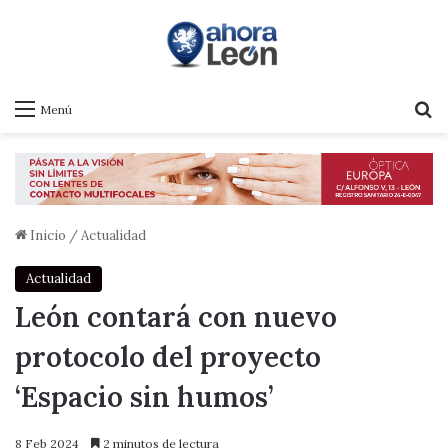
B
Menú
Inicio
/
Actualidad
Actualidad
León contará con nuevo
protocolo del proyecto
‘Espacio sin humos’
8 Feb 2024
2 minutos de lectura