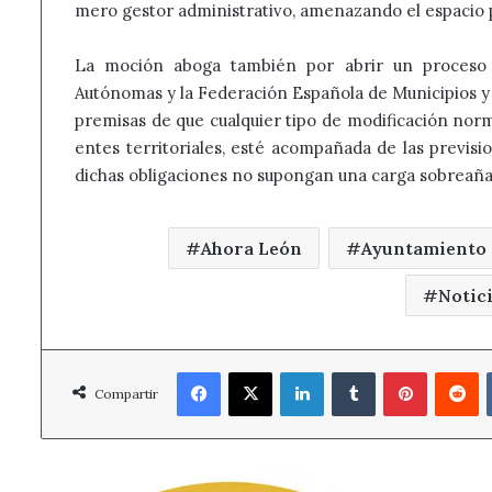
mero gestor administrativo, amenazando el espacio pr
La moción aboga también por abrir un proceso
Autónomas y la Federación Española de Municipios y 
premisas de que cualquier tipo de modificación norm
entes territoriales, esté acompañada de las previs
dichas obligaciones no supongan una carga sobreañad
Ahora León
Ayuntamiento 
Notic
Facebook
X
LinkedIn
Tumblr
Pinterest
R
Compartir