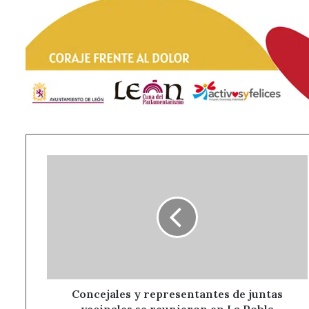
Concejales
y
representantes
de
juntas
vecinales
se
reunieron
en
La
Concejales y representantes de juntas
Robla