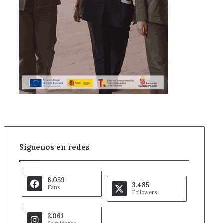
Síguenos en redes
6.059
3.485
Fans
Followers
2.061