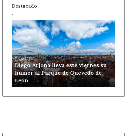
Destacado
Diego
Arjona
lleva
este
viernes
su
7 Ago 2026
humor
Diego Arjona lleva este viernes su
al
humor al Parque de Quevedo de
Parque
León
de
Quevedo
de
León