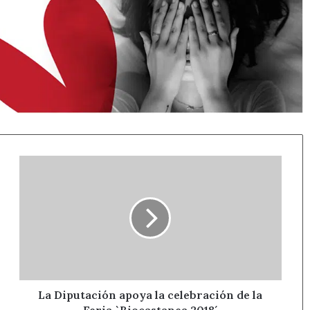
La
Diputación
apoya
la
celebración
de
la
Feria
`Biocastanea
2018
La Diputación apoya la celebración de la
´