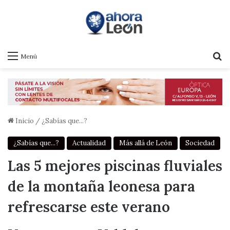
B
Menú
Inicio
/
¿Sabías que...?
¿Sabías que...?
Actualidad
Más allá de León
Sociedad
Las 5 mejores piscinas fluviales
de la montaña leonesa para
refrescarse este verano