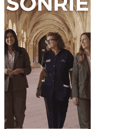
en Riello
En la comarca de Omaña, La Omañuela ofrece un baño
más tranquilo y menos urbano. El río forma pequeñas
pozas de aguas transparentes y frías, con zonas naturales
para refrescarse en plena montaña.
Es una opción perfecta para quienes buscan un plan más
pausado. Además, el entorno invita a completar la jornada
con un paseo por los pueblos de la zona.
Lo mejor: el ambiente rural, el agua limpia y la sensación
de desconexión.
Consejos antes de bañarse en ríos
de León
Las piscinas fluviales de la montaña leonesa son espacios