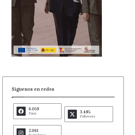
Síguenos en redes
6.059
3.485
Fans
Followers
2.061