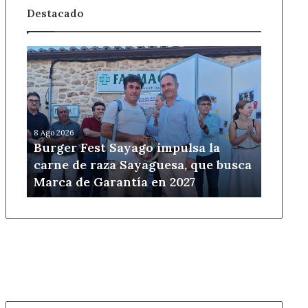
Destacado
Burger
Fest
Sayago
impulsa
la
carne
8 Ago 2026
de
Burger Fest Sayago impulsa la
raza
carne de raza Sayaguesa, que busca
Sayaguesa,
Marca de Garantía en 2027
que
busca
Marca
de
Garantía
en
2027