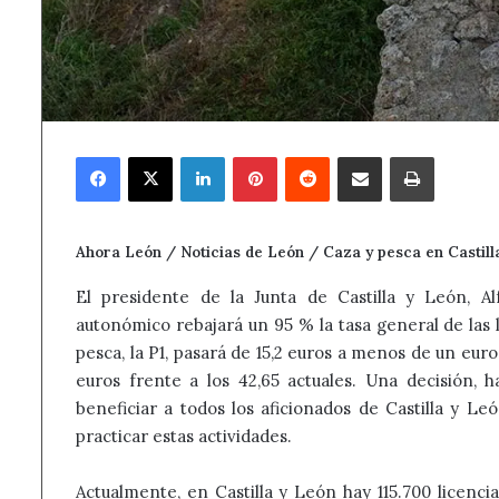
Facebook
X
LinkedIn
Pinterest
Reddit
Compartir por correo electrónico
Imprimir
Ahora León / Noticias de León / Caza y pesca en Castill
El presidente de la Junta de Castilla y León, 
autonómico rebajará un 95 % la tasa general de las 
pesca, la P1, pasará de 15,2 euros a menos de un eur
euros frente a los 42,65 actuales. Una decisión, h
beneficiar a todos los aficionados de Castilla y L
practicar estas actividades.
Actualmente, en Castilla y León hay 115.700 licenci