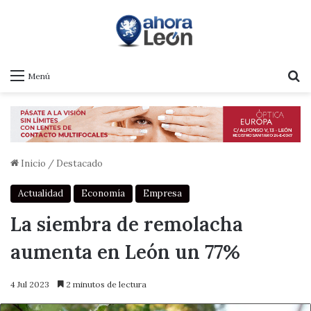
B
Menú
Inicio
/
Destacado
Actualidad
Economía
Empresa
La siembra de remolacha
aumenta en León un 77%
4 Jul 2023
2 minutos de lectura