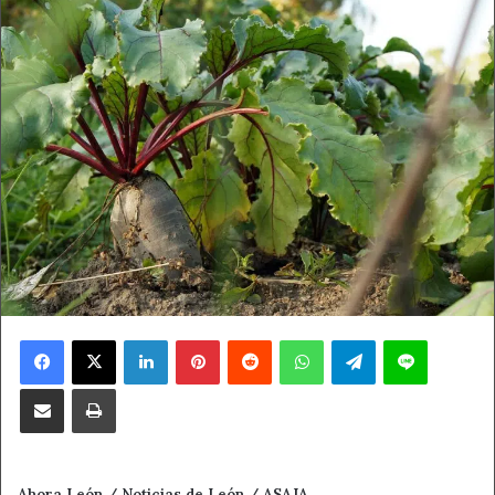
Facebook
X
LinkedIn
Pinterest
Reddit
WhatsApp
Telegram
Line
Compartir por correo electrónico
Imprimir
Ahora León / Noticias de León / ASAJA