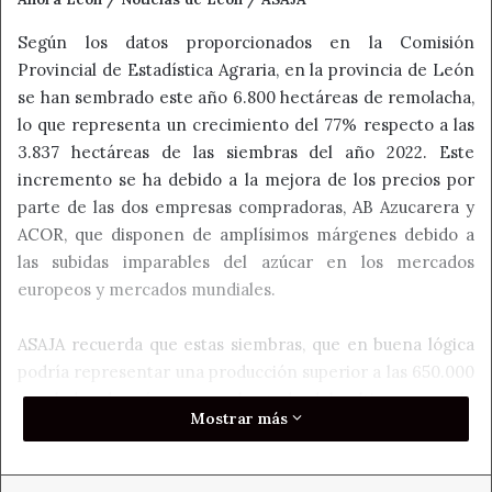
Según los datos proporcionados en la Comisión
Provincial de Estadística Agraria, en la provincia de León
se han sembrado este año 6.800 hectáreas de remolacha,
lo que representa un crecimiento del 77% respecto a las
3.837 hectáreas de las siembras del año 2022. Este
incremento se ha debido a la mejora de los precios por
parte de las dos empresas compradoras, AB Azucarera y
ACOR, que disponen de amplísimos márgenes debido a
las subidas imparables del azúcar en los mercados
europeos y mercados mundiales.
ASAJA recuerda que estas siembras, que en buena lógica
podría representar una producción superior a las 650.000
toneladas de raíz ya que el estado del cultivo es por lo
Mostrar más
general bueno, no se molturarán en su totalidad en la
azucarera leonesa de La Bañeza, ya que al menos unas
1.000 hectáreas de contratación corresponden a la