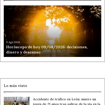
Horóscopo
de
hoy
09/08/2026:
decisiones,
dinero
y
descanso
9 Ago 2026
Horóscopo de hoy 09/08/2026: decisiones,
dinero y descanso
Lo más visto
Accidente de tráfico en León: muere un
joven de 21 años tras salirse de la vía en la