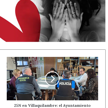
25N
en
Villaquilambre:
el
Ayuntamiento
activa
la
mesa
contra
la
25N en Villaquilambre: el Ayuntamiento