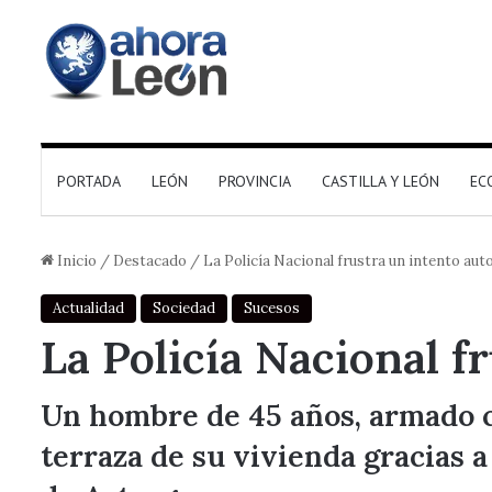
PORTADA
LEÓN
PROVINCIA
CASTILLA Y LEÓN
EC
Inicio
/
Destacado
/
La Policía Nacional frustra un intento aut
Actualidad
Sociedad
Sucesos
La Policía Nacional f
Un hombre de 45 años, armado co
terraza de su vivienda gracias a