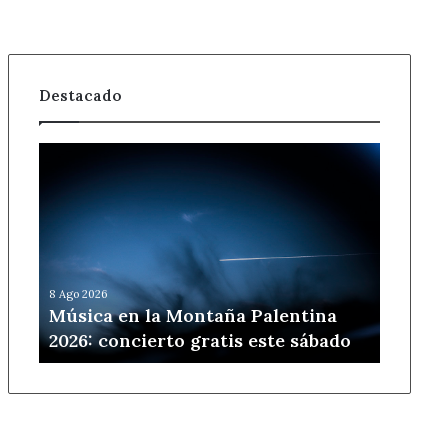
Destacado
Música
en
la
Montaña
Palentina
2026:
concierto
8 Ago 2026
gratis
Música en la Montaña Palentina
este
2026: concierto gratis este sábado
sábado