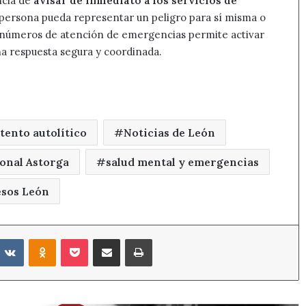
ncia de
avisar de inmediato a los servicios de
 persona pueda representar un peligro para sí misma o
os números de atención de emergencias permite activar
una respuesta segura y coordinada.
tento autolítico
Noticias de León
ional Astorga
salud mental y emergencias
sos León
eddit
VKontakte
Odnoklassniki
Pocket
Compartir por correo electrónico
Imprimir