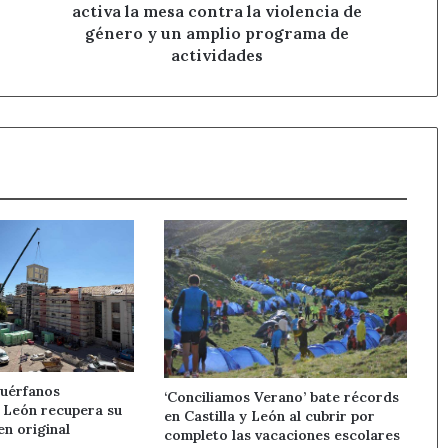
violencia
activa la mesa contra la violencia de
de
género y un amplio programa de
género
actividades
y
un
amplio
programa
de
actividades
Huérfanos
‘Conciliamos Verano’ bate récords
e León recupera su
en Castilla y León al cubrir por
en original
completo las vacaciones escolares