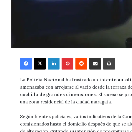
Facebook
X
LinkedIn
Pinterest
Reddit
Compartir por correo electrónico
Imprimir
La
Policía Nacional
ha frustrado un
intento autolí
amenazaba con arrojarse al vacío desde la terraza de
cuchillo de grandes dimensiones
. El suceso se pr
una zona residencial de la ciudad maragata.
Según fuentes policiales, varios indicativos de la
Comi
comisionados hasta el domicilio después de que se al
de alteración, gritando su intención de precipitarse 