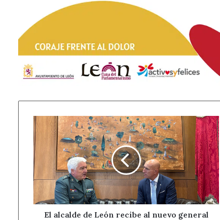
El
alcalde
de
León
recibe
al
nuevo
general
de
la
El alcalde de León recibe al nuevo general