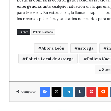
Desde la Comisaría de Astorga se recuerda la releva
emergencias
ante cualquier situación en la que una
para terceros. En estos casos, la llamada rápida a l
los recursos policiales y sanitarios necesarios para 
Fuente
Policía Nacional
Ahora León
Astorga
in
Policía Local de Astorga
Policía Nac
Suce
Facebook
X
LinkedIn
Tumblr
Pinterest
R
Compartir