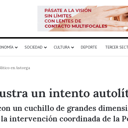
ONOMÍA
SOCIEDAD
CULTURA
DEPORTE
TERCER SEC
olítico en Astorga
rustra un intento autolí
n un cuchillo de grandes dimensio
 la intervención coordinada de la Po