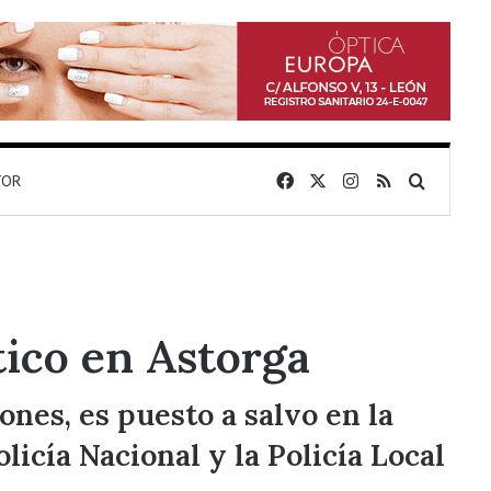
Facebook
X
Instagram
RSS
Buscar 
TOR
tico en Astorga
nes, es puesto a salvo en la
licía Nacional y la Policía Local