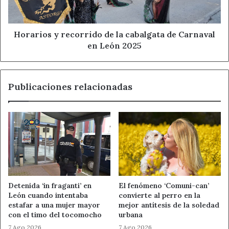
de
Carnaval
Sucesos en León
en
León
Horarios y recorrido de la cabalgata de Carnaval
2025
en León 2025
Publicaciones relacionadas
Detenida ‘in fraganti’ en
El fenómeno ‘Comuni-can’
León cuando intentaba
convierte al perro en la
estafar a una mujer mayor
mejor antítesis de la soledad
con el timo del tocomocho
urbana
7 Ago 2026
7 Ago 2026