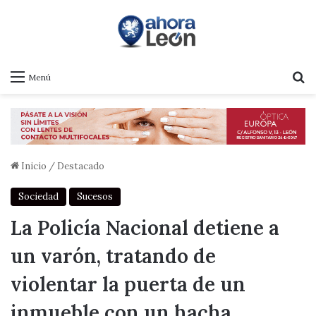
B
Menú
Inicio
/
Destacado
Sociedad
Sucesos
La Policía Nacional detiene a
un varón, tratando de
violentar la puerta de un
inmueble con un hacha