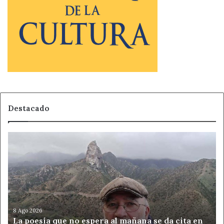
Destacado
La
poesía
que
no
espera
al
mañana
se
8 Ago 2026
La poesía que no espera al mañana se da cita en
da